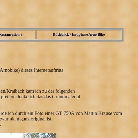
Restauration 3
Rückblick / Endphase Arno Bike
rnobike) dieses Internetauftritts
sen/Kraibach kam ich zu der folgenden
rpretiere denke ich das das Grundmaterial
t wurde ich durch ein Foto einer GT 750A von Martin Krause vom
war nicht ganz original ist,
.