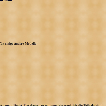
ür einige andere Modelle
wo mehr findet. Das dauert zwar immer ein wenig bis die Teile da sind,