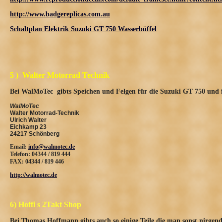
http://www.badgereplicas.com.au
Schaltplan Elektrik Suzuki GT 750 Wasserbüffel
5 ) Walter Motorrad Technik
Bei WalMoTec gibts Speichen und Felgen für die Suzuki GT 750 und f
WalMoTec
Walter Motorrad-Technik
Ulrich Walter
Eichkamp 23
24217 Schönberg
Email:
info@walmotec.de
Telefon: 04344 / 819 444
FAX: 04344 / 819 446
http://walmotec.de
6) Hoffi s 2Takt Shop
Bei Thomas Hoffmann gibts auch so einige Teile die man sonst nirgend