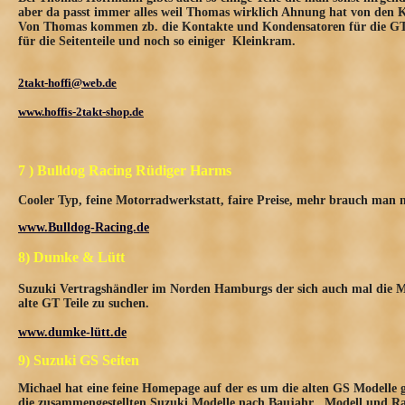
aber da passt immer alles weil Thomas wirklich Ahnung hat von den
Von Thomas kommen zb. die Kontakte und Kondensatoren für die GT 
für die Seitenteile und noch so einiger Kleinkram.
2takt-hoffi@web.de
www.hoffis-2takt-shop.de
7 ) Bulldog Racing Rüdiger Harms
Cooler Typ, feine Motorradwerkstatt, faire Preise, mehr brauch man n
www.Bulldog-Racing.de
8) Dumke & Lütt
Suzuki Vertragshändler im Norden Hamburgs der sich auch mal die Mü
alte GT Teile zu suchen.
www.dumke-lütt.de
9) Suzuki GS Seiten
Michael hat eine feine Homepage auf der es um die alten GS Modelle g
die zusammengestellten Suzuki Modelle nach Baujahr , Modell und R