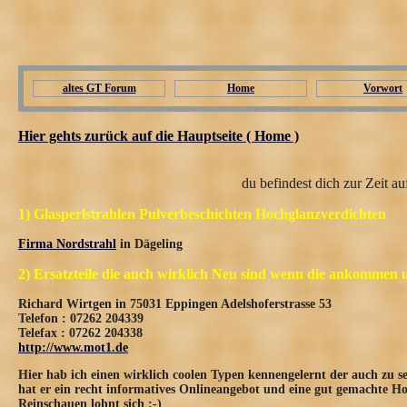
altes GT Forum
Home
Vorwort
Hier gehts zurück auf die Hauptseite ( Home )
du befindest dich zur Zeit a
1) Glasperlstrahlen Pulverbeschichten Hochglanzverdichten
Firma Nordstrahl
in Dägeling
2) Ersatzteile die auch wirklich Neu sind wenn die ankommen u
Richard Wirtgen in 75031 Eppingen Adelshoferstrasse 53
Telefon : 07262 204339
Telefax : 07262 204338
http://www.mot1.de
Hier hab ich einen wirklich coolen Typen kennengelernt der auch zu s
hat er ein recht informatives Onlineangebot und eine gut gemachte H
Reinschauen lohnt sich :-)