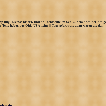
upplung, Bremse hinten, und ne Tachowelle im Set. Zudem noch bei ihm ge
ie Teile haben aus Ohio USA keine 8 Tage gebraucht dann waren die da .
tml~main