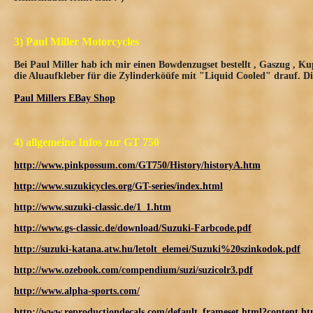
3) Paul Miller Motorcycles
Bei Paul Miller hab ich mir einen Bowdenzugset bestellt , Gaszug , K
die Aluaufkleber für die Zylinderköüfe mit "Liquid Cooled" drauf. D
Paul Millers EBay Shop
4) allgemeine Infos zur GT 750
http://www.pinkpossum.com/GT750/History/historyA.htm
http://www.suzukicycles.org/GT-series/index.html
http://www.suzuki-classic.de/1_1.htm
http://www.gs-classic.de/download/Suzuki-Farbcode.pdf
http://suzuki-katana.atw.hu/letolt_elemei/Suzuki%20szinkodok.pdf
http://www.ozebook.com/compendium/suzi/suzicolr3.pdf
http://www.alpha-sports.com/
http://www.reproductiondecals.com/default_frameset.html?content.h