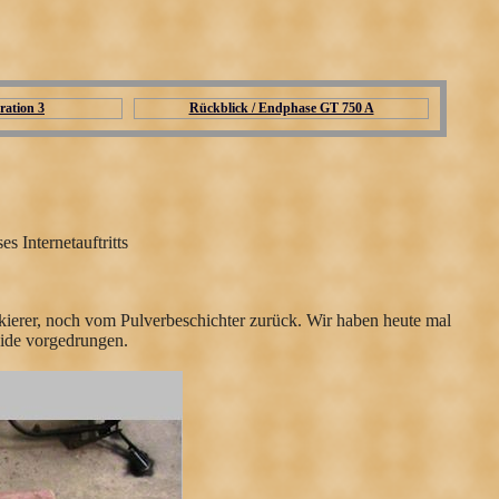
ration 3
Rückblick / Endphase GT 750 A
 Internetauftritts
ckierer, noch vom Pulverbeschichter zurück. Wir haben heute mal
eide vorgedrungen.